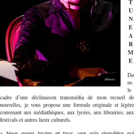
T
U
N
E
A
R
M
E
Da
ns
le
cadre d’une déclinaison transmédia de mon recueil de
nouvelles, je vous propose une formule originale et légère
convenant aux médiathèques, aux lycées, aux librairies, aux
festivals et autres lieux culturels.
«
Nous avons toutes et tous, une voix singulière qu