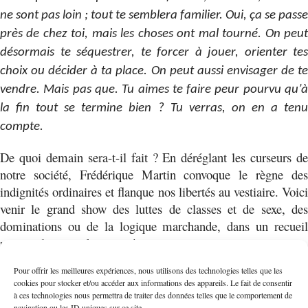
ne sont pas loin ; tout te semblera familier. Oui, ça se passe
près de chez toi, mais les choses ont mal tourné. On peut
désormais te séquestrer, te forcer à jouer, orienter tes
choix ou décider à ta place. On peut aussi envisager de te
vendre. Mais pas que. Tu aimes te faire peur pourvu qu’à
la fin tout se termine bien ? Tu verras, on en a tenu
compte.
De quoi demain sera-t-il fait ? En déréglant les curseurs de
notre société, Frédérique Martin convoque le règne des
indignités ordinaires et flanque nos libertés au vestiaire. Voici
venir le grand show des luttes de classes et de sexe, des
dominations ou de la logique marchande, dans un recueil
pure malt, sec et bien tassé.
Pour offrir les meilleures expériences, nous utilisons des technologies telles que les
Vous souhaitez une étude personnalisée ?
Contactez- moi
cookies pour stocker et/ou accéder aux informations des appareils. Le fait de consentir
à ces technologies nous permettra de traiter des données telles que le comportement de
ou
Consultez mes références
navigation ou les ID uniques sur ce site.