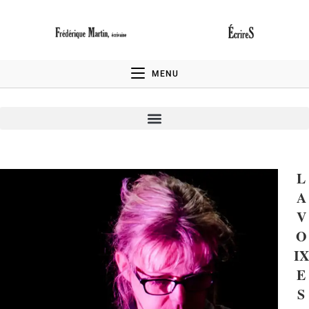
MENU
L
A
V
O
IX
E
S