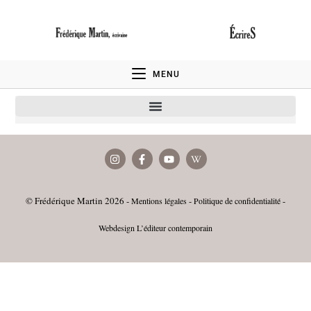
MENU
©
Frédérique Martin
2026 -
-
-
Mentions légales
Politique de confidentialité
Webdesign L’éditeur contemporain