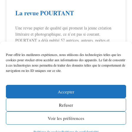
La revue POURTANT
Une revue papier de qualité qui promeut la jeune création
littéraire et photographique, ce n’est pas si courant.
POURTANT a déjà publié 57 autrices, auteurs, poètes et
photographes, dont 16
Pour offrir les meilleures expériences, nous utilisons des technologies telles que les
cookies pour stocker et/ou accéder aux informations des appareils. Le fait de consentir
LIRE LA SUITE »
à ces technologies nous permettra de traiter des données telles que le comportement de
navigation ou les ID uniques sur ce site.
« Précédent
1
2
3
…
10
Suivant »
Accepter
Refuser
©
Frédérique Martin
2026 -
-
-
Mentions légales
Politique de confidentialité
Voir les préférences
Webdesign L’éditeur contemporain
Politique de cookies
Politique de confidentialité