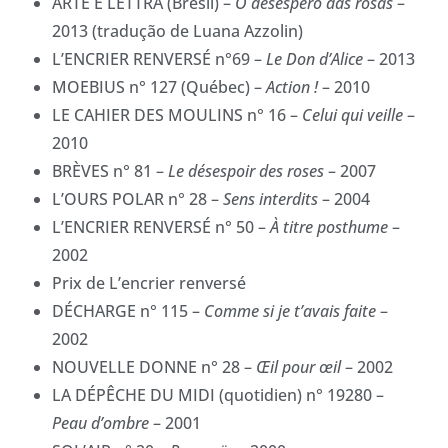
ARTE E LETTRA (Brésil) –
O
desespero
das
rosas
–
2013 (tradução de Luana Azzolin)
L’ENCRIER RENVERSÉ n°69 –
Le Don d’Alice
– 2013
MOEBIUS n° 127 (Québec) –
Action !
– 2010
LE CAHIER DES MOULINS n° 16 –
Celui qui veille
–
2010
BRÈVES n° 81 –
Le désespoir des roses
– 2007
L’OURS POLAR n° 28 –
Sens interdits
– 2004
L’ENCRIER RENVERSÉ n° 50 –
À titre posthume
–
2002
Prix de L’encrier renversé
DÉCHARGE n° 115 –
Comme si je t’avais faite
–
2002
NOUVELLE DONNE n° 28 –
Œil pour œil
– 2002
LA DÉPÊCHE DU MIDI (quotidien) n° 19280 –
Peau d’ombre
– 2001