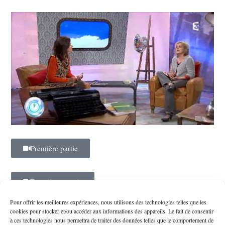
Première partie
Deuxième partie
Pour offrir les meilleures expériences, nous utilisons des technologies telles que les
Sandrine Mörch m’a consacrée une de ses émissions “FR3 en
cookies pour stocker et/ou accéder aux informations des appareils. Le fait de consentir
à ces technologies nous permettra de traiter des données telles que le comportement de
Midi-Pyrénées avec vous” en direct.