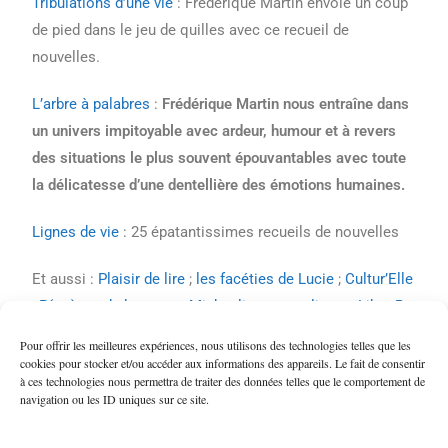
Tribulations d’une vie
: Frédérique Martin envoie un coup
de pied dans le jeu de quilles avec ce recueil de
nouvelles.
L’arbre à palabres
:
Frédérique Martin nous entraîne dans
un univers impitoyable avec ardeur, humour et à revers
des situations le plus souvent épouvantables avec toute
la délicatesse d’une dentellière des émotions humaines.
Lignes de vie
: 25 épatantissimes recueils de nouvelles
Et aussi :
Plaisir de lire
;
les facéties de Lucie
;
Cultur’Elle
;
P(art)age de lectures
;
Mickaeline et ses livres
;
Libre-R
et associés
;
Le littéraire.com
;
Médiathèque Decines
;
Pour offrir les meilleures expériences, nous utilisons des technologies telles que les
Aux bouquins garnis
;
Emma et son petit monde
;
cookies pour stocker et/ou accéder aux informations des appareils. Le fait de consentir
à ces technologies nous permettra de traiter des données telles que le comportement de
navigation ou les ID uniques sur ce site.