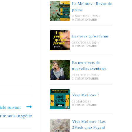
La Molotov : Revue de
presse
4 NOVEMBRE 2024
/
0 COMMENTAIRE
Les yeux qu’on ferme
28 OCTOBRE 2024
/
0 COMMENTAIRE
En route vers de
nouvelles aventures
21 OCTOBRE 2024
/
2 COMMENTAIRES
Viva Molotov !
21 MAI 2024
/
0 COMMENTAIRE
icle suivant
rire sans oxygène
Viva Molotov ! Les
2Freds chez Fayard