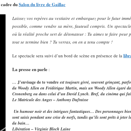
e cadre du
Salon du livre de Gaillac
Laissez vos repères au vestiaire et embarquez pour le futur immé
possible, comme vendre sa mère, fauteuil compris. Un spectacle
où la réalité proche sert de détonateur : Tu aimes te faire peur 
tout se termine bien ? Tu verras, on en a tenu compte !
libr
Le spectacle sera suivi d’un bord de scène en présence de la
La presse en parle
:
J’envisage de te vendre
…
est toujours givré, souvent grinçant, parfoi
du Woody Allen en Frédérique Martin, mais un Woody Allen égaré da
Cronenberg ou dans celui d’un David Lynch. Bref, du cinéma qui fait
Le Matricule des Anges – Anthony Dufraisse
Un humour noir et des intrigues fantastiques…
Des personnages bien
sont saisis pendant une crise de nerfs, tandis qu’ils sont prêts à jeter 
du bain…
Libération – Virginie Bloch Laine