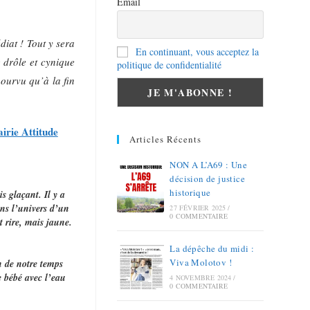
Email
diat ! Tout y sera
En continuant, vous acceptez la
 drôle et cynique
politique de confidentialité
pourvu qu’à la fin
airie Attitude
Articles Récents
NON A L’A69 : Une
décision de justice
historique
s glaçant. Il y a
ns l’univers d’un
27 FÉVRIER 2025
/
0 COMMENTAIRE
 rire, mais jaune.
La dépêche du midi :
Viva Molotov !
 de notre temps
le bébé avec l’eau
4 NOVEMBRE 2024
/
0 COMMENTAIRE