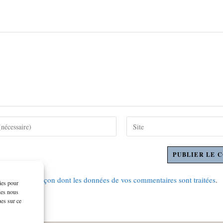
r plus sur la façon dont les données de vos commentaires sont traitées
.
kies pour
ies nous
ues sur ce