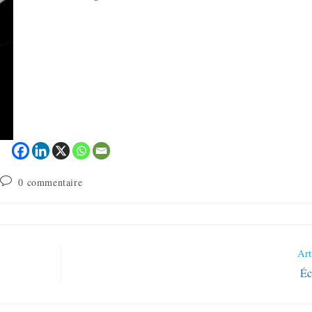
0 commentaire
Art
Éc