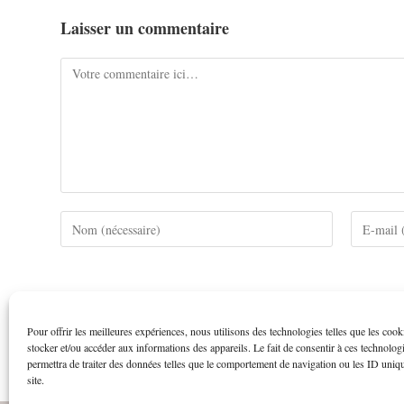
Laisser un commentaire
Ce site utilise Akismet pour réduire les indésirables.
En savoi
Pour offrir les meilleures expériences, nous utilisons des technologies telles que les coo
stocker et/ou accéder aux informations des appareils. Le fait de consentir à ces technolog
permettra de traiter des données telles que le comportement de navigation ou les ID uniq
site.