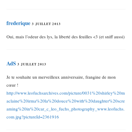
frederique
3 JUILLET 2013
Oui, mais l’odeur des lys, la liberté des feuilles <3 (et sniff aussi)
AdS
3 JUILLET 2013
Je te souhaite un merveilleux anniversaire, frangine de mon
cœur !
http://www.leofuchsarchives.com/picture/0031%20shirley%20m
aclaine%20irma%20la%20douce%20with%20daughter%20scre
aming%20in%20car_c_leo_fuchs_photography_www.leofuchs.
com.jpg?pictureId=2361916