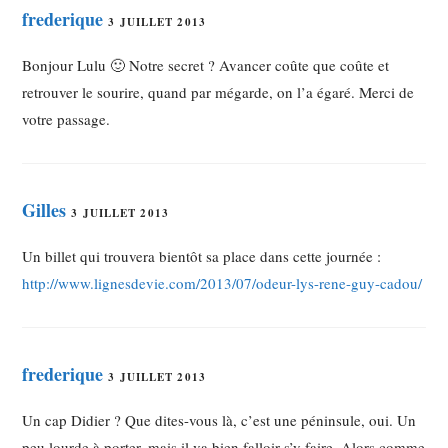
frederique
3 JUILLET 2013
Bonjour Lulu 🙂 Notre secret ? Avancer coûte que coûte et
retrouver le sourire, quand par mégarde, on l’a égaré. Merci de
votre passage.
Gilles
3 JUILLET 2013
Un billet qui trouvera bientôt sa place dans cette journée :
http://www.lignesdevie.com/2013/07/odeur-lys-rene-guy-cadou/
frederique
3 JUILLET 2013
Un cap Didier ? Que dites-vous là, c’est une péninsule, oui. Un
peu lourde à porter, mais il va bien falloir s’y faire. Alors comme