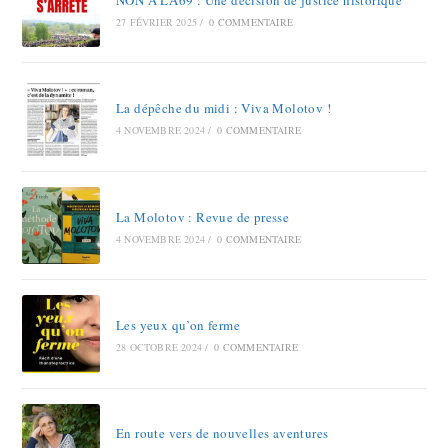
27 FÉVRIER 2025
/
0 COMMENTAIRE
La dépêche du midi : Viva Molotov !
4 NOVEMBRE 2024
/
0 COMMENTAIRE
La Molotov : Revue de presse
4 NOVEMBRE 2024
/
0 COMMENTAIRE
Les yeux qu’on ferme
28 OCTOBRE 2024
/
0 COMMENTAIRE
En route vers de nouvelles aventures