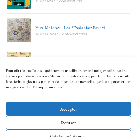
21 MAI 2024
/
0 COMMENTAIRE
Viva Molotov ! Les 2Freds chez Fayard
26 MARS 2024
/
4 COMMENTAIRES
Autoroute A69 RAMDAM SUR LE MACADAM
12 OCTOBRE 2023
/
6 COMMENTAIRES
Pour offrir les meilleures expériences, nous utilisons des technologies telles que les
cookies pour stocker et/ou accéder aux informations des appareils. Le fait de consentir
à ces technologies nous permettra de traiter des données telles que le comportement de
navigation ou les ID uniques sur ce site.
Accepter
Refuser
©
Frédérique Martin
2026 -
-
-
Mentions légales
Politique de confidentialité
Voir les préférences