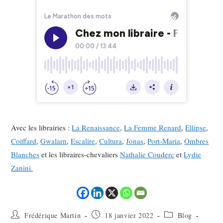
Avec les librairies :
La Renaissance
,
La Femme Renard
,
Ellipse
,
Coiffard
,
Gwalarn
,
Escalire
,
Cultura
,
Jonas
,
Port-Maria
,
Ombres
Blanches
et les libraires-chevaliers
Nathalie Couderc
et
Lydie
Zanini.
Frédérique Martin
18 janvier 2022
Blog