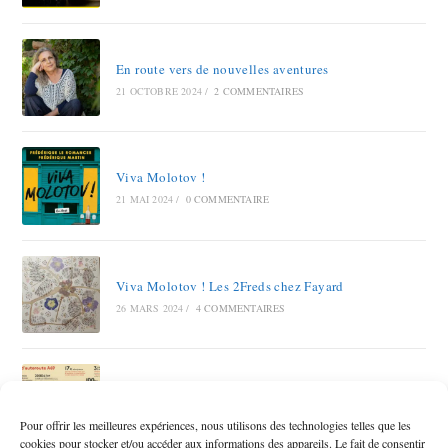
En route vers de nouvelles aventures
21 OCTOBRE 2024
/
2 COMMENTAIRES
Viva Molotov !
21 MAI 2024
/
0 COMMENTAIRE
Viva Molotov ! Les 2Freds chez Fayard
26 MARS 2024
/
4 COMMENTAIRES
Autoroute A69 RAMDAM SUR LE MACADAM
12 OCTOBRE 2023
/
6 COMMENTAIRES
Pour offrir les meilleures expériences, nous utilisons des technologies telles que les
cookies pour stocker et/ou accéder aux informations des appareils. Le fait de consentir