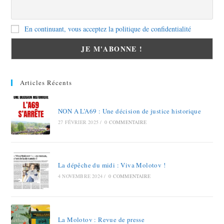
En continuant, vous acceptez la politique de confidentialité
Articles Récents
NON A L’A69 : Une décision de justice historique
27 FÉVRIER 2025
/
0 COMMENTAIRE
La dépêche du midi : Viva Molotov !
4 NOVEMBRE 2024
/
0 COMMENTAIRE
La Molotov : Revue de presse