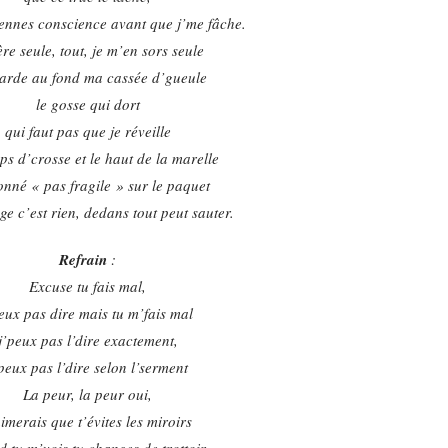
rennes conscience avant que j’me fâche.
ère seule, tout, je m’en sors seule
’garde au fond ma cassée d’gueule
le gosse qui dort
qui faut pas que je réveille
ps d’crosse et le haut de la marelle
nné « pas fragile » sur le paquet
ge c’est rien, dedans tout peut sauter.
Refrain
:
Excuse tu fais mal,
veux pas dire mais tu m’fais mal
j’peux pas l’dire exactement,
peux pas l’dire selon l’serment
La peur, la peur oui,
aimerais que t’évites les miroirs