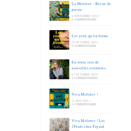
La Molotov : Revue de
presse
4 NOVEMBRE 2024
/
0 COMMENTAIRE
Les yeux qu’on ferme
28 OCTOBRE 2024
/
0 COMMENTAIRE
En route vers de
nouvelles aventures
21 OCTOBRE 2024
/
2 COMMENTAIRES
Viva Molotov !
21 MAI 2024
/
0 COMMENTAIRE
Viva Molotov ! Les
2Freds chez Fayard