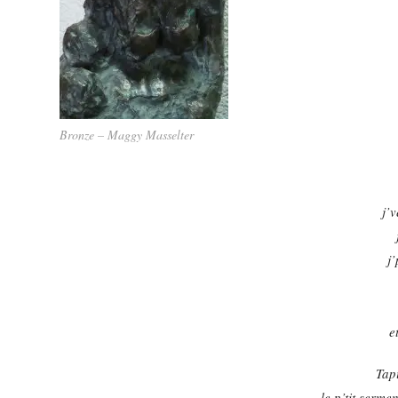
Bronze – Maggy Masselter
j’
j’
e
Tapi
le p’tit serm