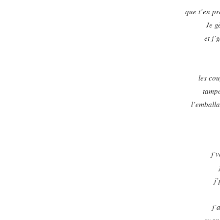
que t’en p
Je g
et j
les cou
tampo
l’emballa
j’
j’
j’