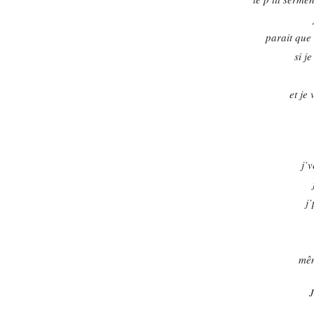
parait que 
si j
et je
j’
j’
mêm
J