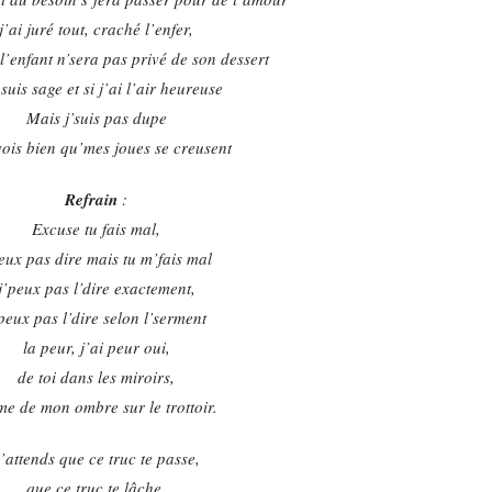
j’ai juré tout, craché l’enfer,
l’enfant n’sera pas privé de son dessert
e suis sage et si j’ai l’air heureuse
Mais j’suis pas dupe
 vois bien qu’mes joues se creusent
Refrain
:
Excuse tu fais mal,
veux pas dire mais tu m’fais mal
j’peux pas l’dire exactement,
peux pas l’dire selon l’serment
la peur, j’ai peur oui,
de toi dans les miroirs,
e de mon ombre sur le trottoir.
’attends que ce truc te passe,
que ce truc te lâche,