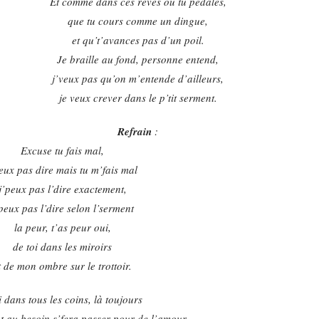
Et comme dans ces rêves où tu pédales,
que tu cours comme un dingue,
et qu’t’avances pas d’un poil.
Je braille au fond, personne entend,
j’veux pas qu’on m’entende d’ailleurs,
je veux crever dans le p’tit serment.
Refrain
:
Excuse tu fais mal,
veux pas dire mais tu m’fais mal
j’peux pas l’dire exactement,
peux pas l’dire selon l’serment
la peur, t’as peur oui,
de toi dans les miroirs
t de mon ombre sur le trottoir.
 dans tous les coins, là toujours
ent au besoin s’fera passer pour de l’amour