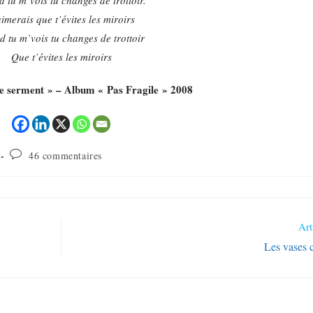
 tu m’vois tu changes de trottoir.
aimerais que t’évites les miroirs
 tu m’vois tu changes de trottoir
Que t’évites les miroirs
e serment » – Album « Pas Fragile » 2008
46 commentaires
Art
Les vases 