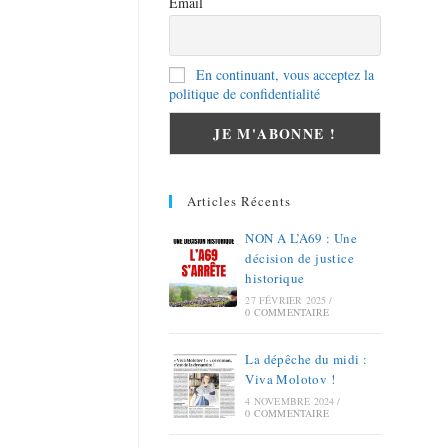
Email
En continuant, vous acceptez la
politique de confidentialité
Articles Récents
NON A L’A69 : Une
décision de justice
historique
27 FÉVRIER 2025
/
0 COMMENTAIRE
La dépêche du midi :
Viva Molotov !
4 NOVEMBRE 2024
/
0 COMMENTAIRE