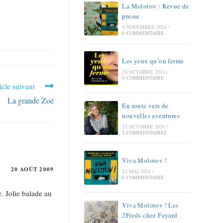
La Molotov : Revue de
presse
4 NOVEMBRE 2024
/
0 COMMENTAIRE
Les yeux qu’on ferme
28 OCTOBRE 2024
/
0 COMMENTAIRE
icle suivant
La grande Zoé
En route vers de
nouvelles aventures
21 OCTOBRE 2024
/
2 COMMENTAIRES
Viva Molotov !
20 AOÛT 2009
21 MAI 2024
/
0 COMMENTAIRE
e. Jolie balade au
Viva Molotov ! Les
2Freds chez Fayard