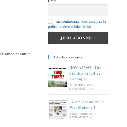
Email
En continuant, vous acceptez la
politique de confidentialité
issance et amitié
Articles Récents
NON A L’A69 : Une
décision de justice
historique
27 FÉVRIER 2025
/
0 COMMENTAIRE
La dépêche du midi :
Viva Molotov !
4 NOVEMBRE 2024
/
0 COMMENTAIRE