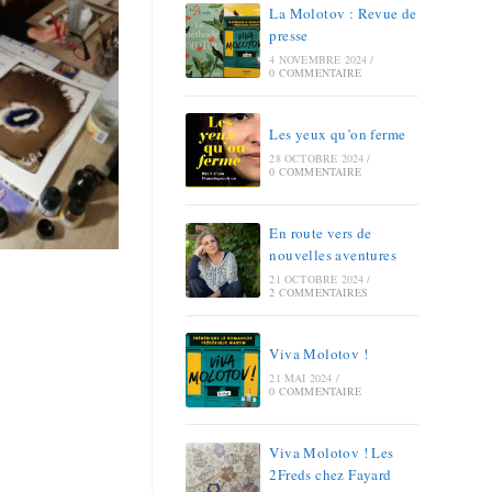
La Molotov : Revue de
presse
4 NOVEMBRE 2024
/
0 COMMENTAIRE
Les yeux qu’on ferme
28 OCTOBRE 2024
/
0 COMMENTAIRE
En route vers de
nouvelles aventures
21 OCTOBRE 2024
/
2 COMMENTAIRES
Viva Molotov !
21 MAI 2024
/
0 COMMENTAIRE
Viva Molotov ! Les
2Freds chez Fayard