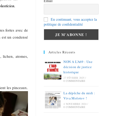
Email
plasticien.
En continuant, vous acceptez la
politique de confidentialité
res fortes avec de
n est un condensé
Articles Récents
, lichen, atomes,
NON A L’A69 : Une
décision de justice
historique
27 FÉVRIER 2025
/
0 COMMENTAIRE
ient les pinceaux.
La dépêche du midi :
Viva Molotov !
4 NOVEMBRE 2024
/
0 COMMENTAIRE