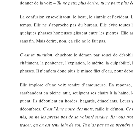
donner de la voix –
Tu ne peux plus écrire, tu ne peux plus é
La confusion ensevelit tout, le beau, le simple et l’évident. 
temps. Elle ne s’approche pas du bureau. Elle évite toutes l
quelques phrases honteuses glissent entre les pierres. Elle 
sans fin. Mais écrire, non, ça elle ne le fait pas.
C’est ta punition
, chuchote le démon par souci de désoblige
châtiment, la pénitence, l’expiation, le mérite, la culpabilité, 
phrases. Il n’enflera donc plus le mince filet d’eau, pour débo
Elle implore d’une voix tendre d’amoureuse. En réponse, q
sarabandent en pleine nuit, sculptent ses chairs à la haine, 
puent. Ils déboulent en hordes, hagards, étincelants. Leurs y
décombres.
C’est l’âme noire des mots
, raille le démon.
Ce n
nés, on ne les presse pas de sa volonté tendue. Ils vous t
tracer, qu’on est tenu loin de soi. Tu n’as pas su en prendre s