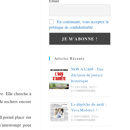
Email
En continuant, vous acceptez la
politique de confidentialité
Articles Récents
NON A L’A69 : Une
décision de justice
historique
27 FÉVRIER 2025
/
0 COMMENTAIRE
re.
Elle cherche à
de rochers encore
La dépêche du midi :
Viva Molotov !
Il prend place sur
4 NOVEMBRE 2024
/
0 COMMENTAIRE
s’interrompt pour