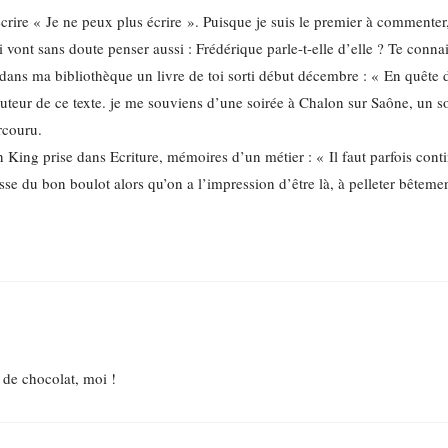
rire « Je ne peux plus écrire ». Puisque je suis le premier à commenter
 vont sans doute penser aussi : Frédérique parle-t-elle d’elle ? Te conna
é dans ma bibliothèque un livre de toi sorti début décembre : « En quête 
’auteur de ce texte. je me souviens d’une soirée à Chalon sur Saône, un so
rcouru.
en King prise dans Ecriture, mémoires d’un métier : « Il faut parfois co
asse du bon boulot alors qu’on a l’impression d’être là, à pelleter bêteme
 de chocolat, moi !