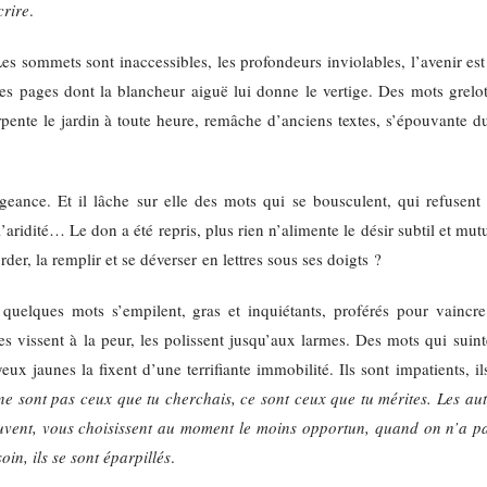
crire
.
Les sommets sont inaccessibles, les profondeurs inviolables, l’avenir est
es pages dont la blancheur aiguë lui donne le vertige. Des mots grelot
arpente le jardin à toute heure, remâche d’anciens textes, s’épouvante d
ance. Et il lâche sur elle des mots qui se bousculent, qui refusent d
l’aridité… Le don a été repris, plus rien n’alimente le désir subtil et mutu
rder, la remplir et se déverser en lettres sous ses doigts ?
uelques mots s’empilent, gras et inquiétants, proférés pour vaincre 
les vissent à la peur, les polissent jusqu’aux larmes. Des mots qui suin
eux jaunes la fixent d’une terrifiante immobilité. Ils sont impatients, i
e sont pas ceux que tu cherchais, ce sont ceux que tu mérites. Les aut
rouvent, vous choisissent au moment le moins opportun, quand on n’a pa
oin, ils se sont éparpillés
.