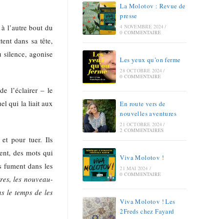
La Molotov : Revue de
presse
 à l’autre bout du
4 NOVEMBRE 2024
/
0 COMMENTAIRE
tent dans sa tête,
u silence, agonise
Les yeux qu’on ferme
28 OCTOBRE 2024
/
0 COMMENTAIRE
e l’éclairer – le
el qui la liait aux
En route vers de
nouvelles aventures
21 OCTOBRE 2024
/
2 COMMENTAIRES
et pour tuer. Ils
tent, des mots qui
Viva Molotov !
ls fument dans les
21 MAI 2024
/
0 COMMENTAIRE
res, les nouveau-
s le temps de les
Viva Molotov ! Les
2Freds chez Fayard