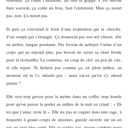
remonter, ça craint l’humidité, un rien la grippe. C’est moche
bien souvent, ça coûte un bras, faut l’entretenir. Mais ça meurt
pas, non. Ça meurt pas.
Et puis ça couvrirait le bruit d’une respiration qui se cherche,
d’un soupir qui s’étrangle. Ça donnerait pas son œil vitreux, tête
en arrière, langue pendante. Pas besoin de nettoyer l’urine d’un
corps qui ne répond plus, pas besoin de serrer sa chair froide
pour la réchauffer. La comtoise, un coup de clef, un peu de cire,
et elle repart. Te lâchera pas comme ça, en plein milieu, au
moment où tu t’y attends pas – mais est-ce qu’on s’y attend
jamais ?
Elle sera trop grosse pour la mettre dans un coffre, trop lourde
pour qu’on puisse la porter au milieu de la nuit en criant : « Eh
toi que j’aime, reste là ». Elle ira pas se cogner dans une cage, à
hoqueter à grand coups de spasmes, gueule ouverte sur un cri
qui ne veut plus sortir. Elle se raidira pas, nuque cambrée pour