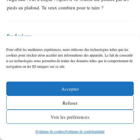
pieds au plafond. Tu veux combien pour te taire ?
frederique
24 NOVEMBRE 2009
Pour offrir les meilleures expériences, nous utilisons des technologies telles que les
un week end choucroute comme celui que tu as avec les gens
cookies pour stocker et/ou accéder aux informations des appareils. Le fait de consentir
qui t’ont occupée toute une semaine :0)
à ces technologies nous permettra de traiter des données telles que le comportement de
navigation ou les ID uniques sur ce site.
Depluloin
Accepter
25 NOVEMBRE 2009
Frédérique, j’ai brusquement changé d’avis : elle est super cette
Refuser
page d’accueil!! Disign, harmonie des couleurs, belles nanas…
Voir les préférences
Su-per!!!
@ Anna : Vous ne vous êtes pas toujours plainte des bons
Politique de cookies
Politique de confidentialité
traitements que je vous ai réservés… (de la choucroute? tout est