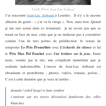
Crédit Photo Jean-Luc Aribaud
J’ai rencontré
Jean-Luc Aribaud
à Lourdes. Il n’y a là aucune
allusion du genre : « j’ai vu la vierge ». Non, mais bon. Quand
je me suis assise dans ce restaurant, je ne savais pas que se
tenait en face de moi, celui que je ne tarderais pas à considérer
comme l’un de mes poètes de prédilection. Je venais de
Le Prix Prométhée
remporter
avec
L’écharde du silence
et lui
Prix Max Pol Fouchet
le
avec
Une brûlure sur la joue
. Entre
nous, soudée par le rire, une complicité immédiate que je
souhaite indestructible. L’œuvre de Jean-Luc Aribaud est
abondante et proteïforme : photos, vidéos, romans, poésie…
C’est à cette dernière que je veux m’arrêter :
demain / soleil large/ et lune sombre
s’uniront sur tes terres dévastées/ fonderont des villes
blanches