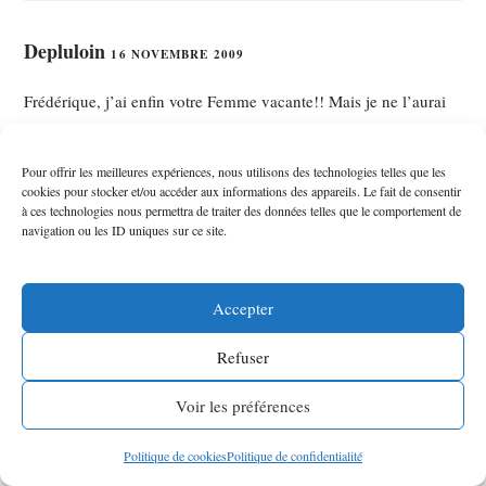
Depluloin
16 NOVEMBRE 2009
Frédérique, j’ai enfin votre Femme vacante!! Mais je ne l’aurai
pas lu avant… quelques jours. Et j’oubliais : bon anniversaire!
28 ans… Ah le bel âge!
Pour offrir les meilleures expériences, nous utilisons des technologies telles que les
cookies pour stocker et/ou accéder aux informations des appareils. Le fait de consentir
à ces technologies nous permettra de traiter des données telles que le comportement de
navigation ou les ID uniques sur ce site.
frederique
16 NOVEMBRE 2009
Accepter
Vous êtes en avance, Depluloin, c’est au mois de juillet :0)
Bonne lecture.
Refuser
Voir les préférences
Le Gibi
17 NOVEMBRE 2009
Politique de cookies
Politique de confidentialité