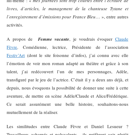
lui-même : «
mes journées sont trop courtes entre l’écriture de
livres, d’articles, le management de la chanteuse Tytane et
l’enregistrement d’émissions pour France Bleu
… », entre autres
activités.
A propos de
Femme vacante
, je voudrais évoquer
Claude
Fèvre
. Comédienne, lectrice, Présidente de l’association
Festiv’Art
(dont le site foisonne d’infos), j’ai connu avec elle
l’émotion de voir mon roman adapté au théâtre et grâce à son
talent, j’ai redécouvert l’un de mes personnages, Adèle,
transfiguré par le jeu de l’actrice. C’était il y a deux ans déjà, et
depuis, nous évoquons la possibilité de donner une suite à cette
aventure, de mettre en scène Adèle/Claude et Alice/Frédérique.
Ce serait assurément une belle histoire, souhaitons-nous
mutuellement de la réaliser.
Les similitudes entre Claude Fèvre et Daniel Lesueur ?
Travailleurs acharnés et polyvalents, ils préfèrent agir plutôt