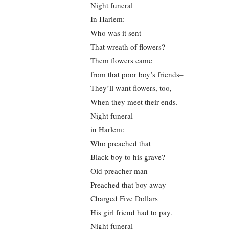
Night funeral
In Harlem:
Who was it sent
That wreath of flowers?
Them flowers came
from that poor boy’s friends–
They’ll want flowers, too,
When they meet their ends.
Night funeral
in Harlem:
Who preached that
Black boy to his grave?
Old preacher man
Preached that boy away–
Charged Five Dollars
His girl friend had to pay.
Night funeral