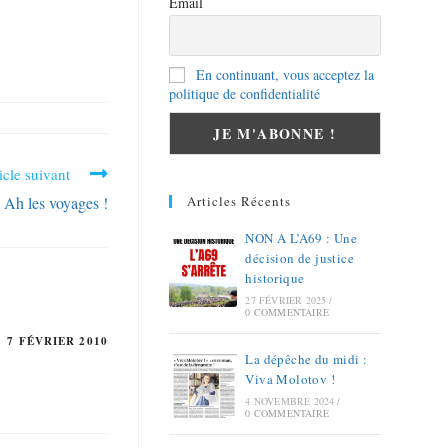
Email
En continuant, vous acceptez la
politique de confidentialité
icle suivant
Articles Récents
Ah les voyages !
NON A L’A69 : Une
décision de justice
historique
27 FÉVRIER 2025
/
0 COMMENTAIRE
7 FÉVRIER 2010
La dépêche du midi :
Viva Molotov !
4 NOVEMBRE 2024
/
0 COMMENTAIRE