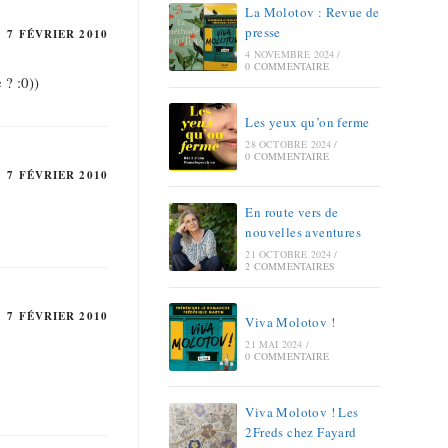
La Molotov : Revue de
presse
7 FÉVRIER 2010
4 NOVEMBRE 2024
/
0 COMMENTAIRE
 ? :0))
Les yeux qu’on ferme
28 OCTOBRE 2024
/
0 COMMENTAIRE
7 FÉVRIER 2010
En route vers de
nouvelles aventures
21 OCTOBRE 2024
/
2 COMMENTAIRES
7 FÉVRIER 2010
Viva Molotov !
21 MAI 2024
/
0 COMMENTAIRE
Viva Molotov ! Les
2Freds chez Fayard