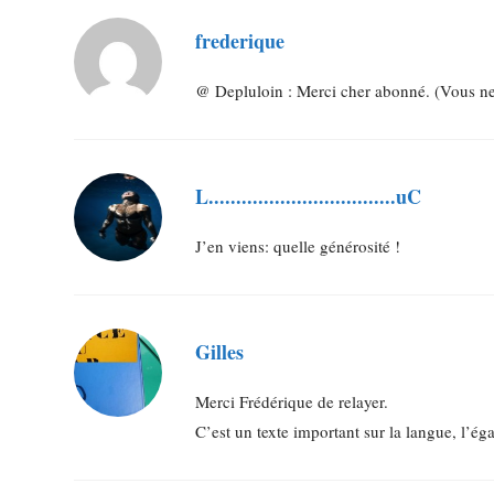
frederique
@ Depluloin : Merci cher abonné. (Vous ne 
L..................................uC
J’en viens: quelle générosité !
Gilles
Merci Frédérique de relayer.
C’est un texte important sur la langue, l’égal