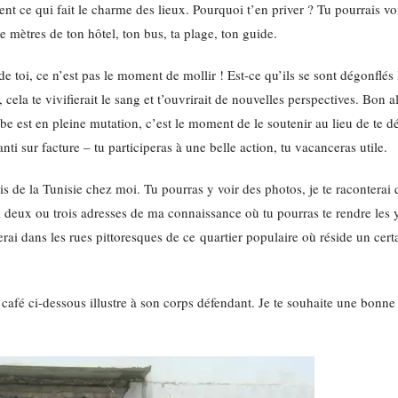
ent ce qui fait le charme des lieux. Pourquoi t’en priver ? Tu pourrais vo
 mètres de ton hôtel, ton bus, ta plage, ton guide.
e toi, ce n’est pas le moment de mollir ! Est-ce qu’ils se sont dégonflés 
cela te vivifierait le sang et t’ouvrirait de nouvelles perspectives. Bon a
rabe est en pleine mutation, c’est le moment de le soutenir au lieu de te 
ti sur facture – tu participeras à une belle action, tu vacanceras utile.
is de la Tunisie chez moi. Tu pourras y voir des photos, je te raconterai
erai deux ou trois adresses de ma connaissance où tu pourras te rendre les
i dans les rues pittoresques de ce quartier populaire où réside un cert
e café ci-dessous illustre à son corps défendant. Je te souhaite une bonne