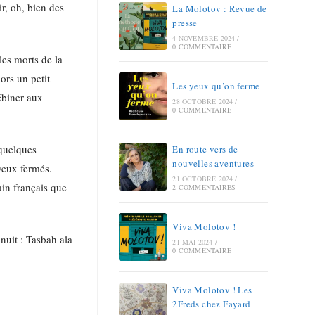
ir, oh, bien des
La Molotov : Revue de
presse
4 NOVEMBRE 2024
/
0 COMMENTAIRE
les morts de la
lors un petit
Les yeux qu’on ferme
débiner aux
28 OCTOBRE 2024
/
0 COMMENTAIRE
 quelques
En route vers de
nouvelles aventures
 yeux fermés.
21 OCTOBRE 2024
/
ain français que
2 COMMENTAIRES
Viva Molotov !
 nuit : Tasbah ala
21 MAI 2024
/
0 COMMENTAIRE
Viva Molotov ! Les
2Freds chez Fayard