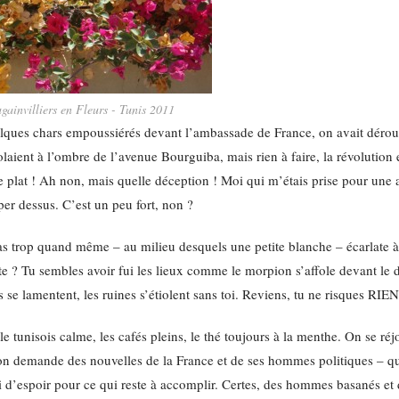
gainvilliers en Fleurs - Tunis 2011
quelques chars empoussiérés devant l’ambassade de France, on avait dérou
aient à l’ombre de l’avenue Bourguiba, mais rien à faire, la révolution e
e plat ! Ah non, mais quelle déception ! Moi qui m’étais prise pour une 
per dessus. C’est un peu fort, non ?
 pas trop quand même – au milieu desquels une petite blanche – écarlate à
te ? Tu sembles avoir fui les lieux comme le morpion s’affole devant le d
ges se lamentent, les ruines s’étiolent sans toi. Reviens, tu ne risques RIEN
e tunisois calme, les cafés pleins, le thé toujours à la menthe. On se réjo
, on demande des nouvelles de la France et de ses hommes politiques – qu
mpli d’espoir pour ce qui reste à accomplir. Certes, des hommes basanés e