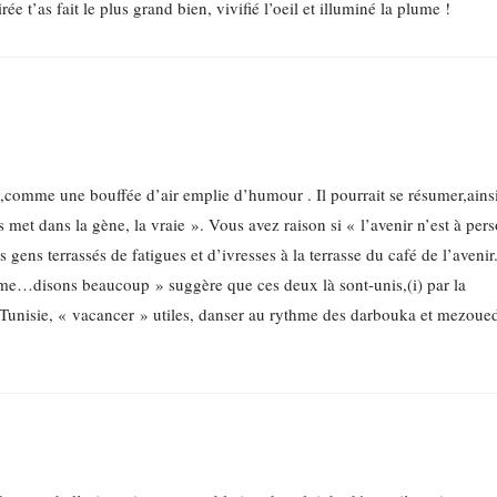
ée t’as fait le plus grand bien, vivifié l’oeil et illuminé la plume !
re,comme une bouffée d’air emplie d’humour . Il pourrait se résumer,ains
us met dans la gène, la vraie ». Vous avez raison si « l’avenir n’est à per
s gens terrassés de fatigues et d’ivresses à la terrasse du café de l’aveni
ime…disons beaucoup » suggère que ces deux là sont-unis,(i) par la
 Tunisie, « vacancer » utiles, danser au rythme des darbouka et mezoue