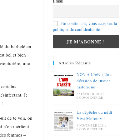
Email
En continuant, vous acceptez la
politique de confidentialité
lé du barbelé en
st bel et bien
Articles Récents
aventurière, une
NON A L’A69 : Une
décision de justice
 certains
historique
27 FÉVRIER 2025
/
ésinfectant. Je
0 COMMENTAIRE
 !
La dépêche du midi :
uit de te voir, on
Viva Molotov !
4 NOVEMBRE 2024
/
i n’en méritent
0 COMMENTAIRE
t des femmes –