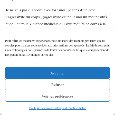
Je ne suis pas d’accord avec toi : moi , je sens d’un coté
l’agréssivité du corps , (agréssivité est pour moi un mot positif)
et de l’autre la violence médicale qui veut réduire ce corps à la
raison raisonnante de l’ordre . L’agressivité du corps reviend
sans cesse par les blessures , les plaies , les excréssions et la
Pour offrir les meilleures expériences, nous utilisons des technologies telles que les
souffrance et l’agonie … toujours niées , gommées par l’ordre
cookies pour stocker et/ou accéder aux informations des appareils. Le fait de consentir
à ces technologies nous permettra de traiter des données telles que le comportement de
totalitaire du social qui nie les corps individuels pour imposer
navigation ou les ID uniques sur ce site.
son corps étatique-divin et sacrificiel : ce corps mis à mort ,
crucifié , cloué par l’interprétation scientiste et la chosification
téchnologique .
Accepter
L’ordre n’est que meurtre et création d’un néant qui trouva son
Refuser
apogée par tous les totalitarismes … et s’il y a érotisme alors il
ne peut être que contre tout ! … Oui contre tout ordre , comme
Voir les préférences
un ultime défit de la beauté vouhée à l’anéantissement par le
principe de meurtre qui fonde tout-orde social . Et je dis :
Politique de cookies
Politique de confidentialité
puisque la fin justifie les moyens … alors l’érotisme ne peut être