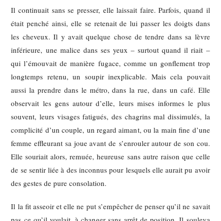
Il continuait sans se presser, elle laissait faire. Parfois, quand il
était penché ainsi, elle se retenait de lui passer les doigts dans
les cheveux. Il y avait quelque chose de tendre dans sa lèvre
inférieure, une malice dans ses yeux – surtout quand il riait –
qui l’émouvait de manière fugace, comme un gonflement trop
longtemps retenu, un soupir inexplicable. Mais cela pouvait
aussi la prendre dans le métro, dans la rue, dans un café. Elle
observait les gens autour d’elle, leurs mises informes le plus
souvent, leurs visages fatigués, des chagrins mal dissimulés, la
complicité d’un couple, un regard aimant, ou la main fine d’une
femme effleurant sa joue avant de s’enrouler autour de son cou.
Elle souriait alors, remuée, heureuse sans autre raison que celle
de se sentir liée à des inconnus pour lesquels elle aurait pu avoir
des gestes de pure consolation.
Il la fit asseoir et elle ne put s’empêcher de penser qu’il ne savait
pas ce qu’il voulait, à changer sans arrêt de position. Il souleva