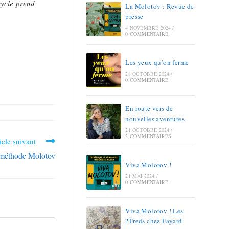
cycle prend
La Molotov : Revue de
presse
4 NOVEMBRE 2024
/
0 COMMENTAIRE
Les yeux qu’on ferme
28 OCTOBRE 2024
/
0 COMMENTAIRE
En route vers de
nouvelles aventures
21 OCTOBRE 2024
/
2 COMMENTAIRES
icle suivant
méthode Molotov
Viva Molotov !
21 MAI 2024
/
0 COMMENTAIRE
Viva Molotov ! Les
2Freds chez Fayard