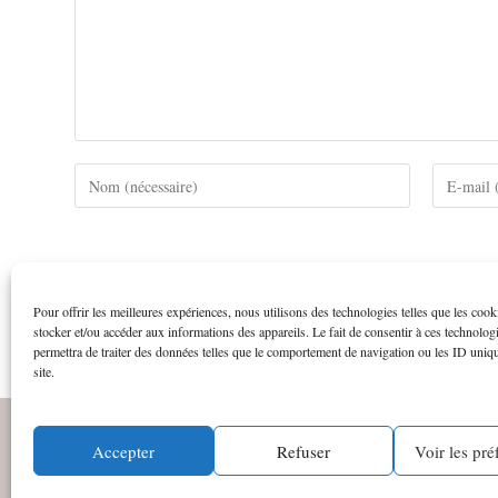
Ce site utilise Akismet pour réduire les indésirables.
En savoi
Pour offrir les meilleures expériences, nous utilisons des technologies telles que les coo
stocker et/ou accéder aux informations des appareils. Le fait de consentir à ces technolog
permettra de traiter des données telles que le comportement de navigation ou les ID uniq
site.
Accepter
Refuser
Voir les pré
©
Frédé