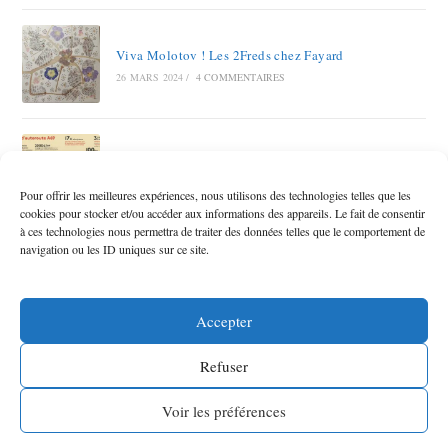
Viva Molotov ! Les 2Freds chez Fayard
26 MARS 2024
/
4 COMMENTAIRES
Autoroute A69 RAMDAM SUR LE MACADAM
12 OCTOBRE 2023
/
6 COMMENTAIRES
Pour offrir les meilleures expériences, nous utilisons des technologies telles que les
cookies pour stocker et/ou accéder aux informations des appareils. Le fait de consentir
à ces technologies nous permettra de traiter des données telles que le comportement de
navigation ou les ID uniques sur ce site.
Accepter
Refuser
©
Frédérique Martin
2026 -
-
-
Mentions légales
Politique de confidentialité
Voir les préférences
Webdesign L’éditeur contemporain