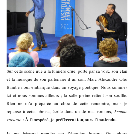
Sur cette scène nue à la lumière crue, porté par sa voix, son élan
et la musique de son partenaire d’un soir, Marc Alexandre Oho
Bambe nous embarque dans un voyage poétique. Nous sommes
ici et nous sommes ailleurs ; la salle pleine retient son souffle.
Rien ne m’a préparée au choc de cette rencontre, mais je
repense à cette phrase, écrite dans un de mes romans,
Femme
À l’inespéré, je préfèrerai toujours l’inattendu.
vacante
:
Je me laisserai prendre par l’émotion lorsque Onesiphore