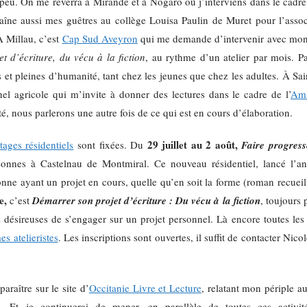
peu. On me reverra à Mirande et à Nogaro où j’interviens dans le cadr
traîne aussi mes guêtres au collège Louisa Paulin de Muret pour l’asso
Millau, c’est
Cap Sud Aveyron
qui me demande d’intervenir avec mon a
 d’écriture, du vécu à la fiction
, au rythme d’un atelier par mois. Pa
s et pleines d’humanité, tant chez les jeunes que chez les adultes. À Sa
nel agricole qui m’invite à donner des lectures dans le cadre de l’
Ami
té, nous parlerons une autre fois de ce qui est en cours d’élaboration.
29 juillet au 2 août,
tages résidentiels
sont fixées. Du
Faire progress
sonnes à Castelnau de Montmiral. Ce nouveau résidentiel, lancé l’an
onne ayant un projet en cours, quelle qu’en soit la forme (roman recue
e,
c’est
Démarrer son projet d’écriture : Du vécu à la fiction
, toujours
 désireuses de s’engager sur un projet personnel. Là encore toutes les 
es atelieristes
. Les inscriptions sont ouvertes, il suffit de contacter Nic
paraître sur le site d’
Occitanie Livre et Lecture
, relatant mon périple a
. Et je continuerai de mener, en parallèle de toutes ces activit