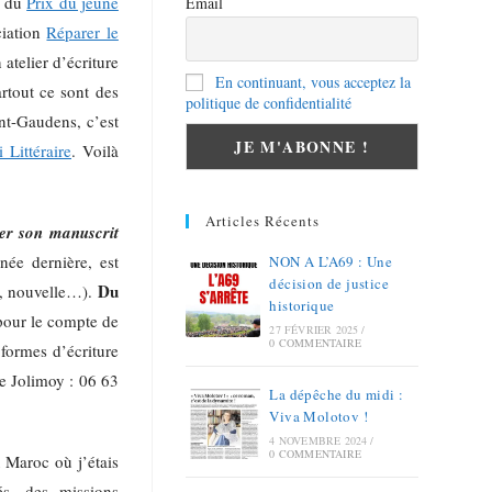
e du
Prix du jeune
Email
ciation
Réparer le
telier d’écriture
En continuant, vous acceptez la
rtout ce sont des
politique de confidentialité
int-Gaudens, c’est
 Littéraire
. Voilà
Articles Récents
er son manuscrit
née dernière, est
NON A L’A69 : Une
décision de justice
Du
il, nouvelle…).
historique
 pour le compte de
27 FÉVRIER 2025
/
0 COMMENTAIRE
formes d’écriture
ole Jolimoy : 06 63
La dépêche du midi :
Viva Molotov !
4 NOVEMBRE 2024
/
0 COMMENTAIRE
u Maroc où j’étais
és, des missions