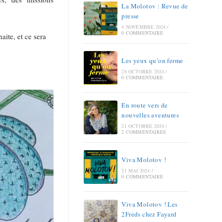
La Molotov : Revue de
presse
4 NOVEMBRE 2024
/
0 COMMENTAIRE
aite, et ce sera
Les yeux qu’on ferme
28 OCTOBRE 2024
/
0 COMMENTAIRE
En route vers de
nouvelles aventures
21 OCTOBRE 2024
/
2 COMMENTAIRES
Viva Molotov !
21 MAI 2024
/
0 COMMENTAIRE
Viva Molotov ! Les
2Freds chez Fayard