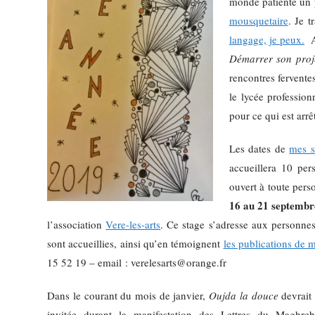
monde patiente un 
mousquetaire
. Je 
langage, je peux.
A 
Démarrer son projet
rencontres fervente
le lycée profession
pour ce qui est arrê
Les dates de
mes s
accueillera 10 per
ouvert à toute pers
16 au 21 septembr
l’association
Vere-les-arts
. Ce stage s’adresse aux personnes
sont accueillies, ainsi qu’en témoignent
les publications de m
15 52 19 – email : verelesarts@orange.fr
Dans le courant du mois de janvier,
Oujda la douce
devrait 
invitée durant la manifestation des Lettres du Maghreb