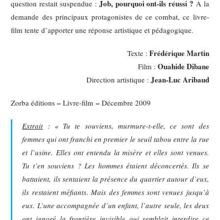
Job, pourquoi ont-ils réussi ?
question restait suspendue :
A la
demande des principaux protagonistes de ce combat, ce livre-
film tente d’apporter une réponse artistique et pédagogique.
Frédérique Martin
Texte :
Ouahide Dibane
Film :
Jean-Luc Aribaud
Direction artistique :
–
–
Zorba éditions
Livre-film
Décembre 2009
Extrait
: « Tu te souviens, murmure-t-elle, ce sont des
femmes qui ont franchi en premier le seuil tabou entre la rue
et l’usine. Elles ont entendu la misère et elles sont venues.
Tu t’en souviens ? Les hommes étaient déconcertés. Ils se
battaient, ils sentaient la présence du quartier autour d’eux,
ils restaient méfiants. Mais des femmes sont venues jusqu’à
eux. L’une accompagnée d’un enfant, l’autre seule, les deux
ont ignoré la frontière invisible qui semblait interdire ce