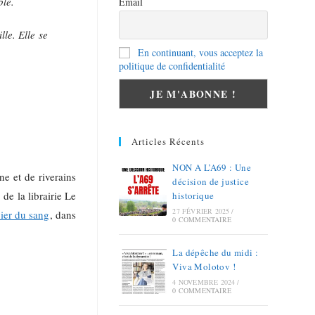
ble.
Email
lle. Elle se
En continuant, vous acceptez la
politique de confidentialité
Articles Récents
NON A L’A69 : Une
ine et de riverains
décision de justice
de la librairie Le
historique
27 FÉVRIER 2025
/
pier du sang
, dans
0 COMMENTAIRE
La dépêche du midi :
Viva Molotov !
4 NOVEMBRE 2024
/
0 COMMENTAIRE