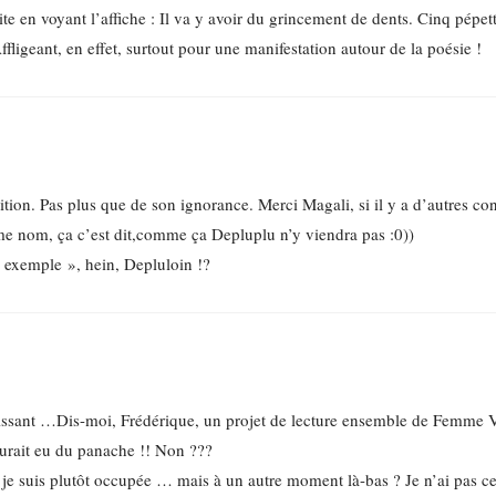
te en voyant l’affiche : Il va y avoir du grincement de dents. Cinq pépet
ffligeant, en effet, surtout pour une manifestation autour de la poésie !
ition. Pas plus que de son ignorance. Merci Magali, si il y a d’autres con
me nom, ça c’est dit,comme ça Depluplu n’y viendra pas :0))
e exemple », hein, Depluloin !?
ouissant …Dis-moi, Frédérique, un projet de lecture ensemble de Femme
it eu du panache !! Non ???
 je suis plutôt occupée … mais à un autre moment là-bas ? Je n’ai pas c