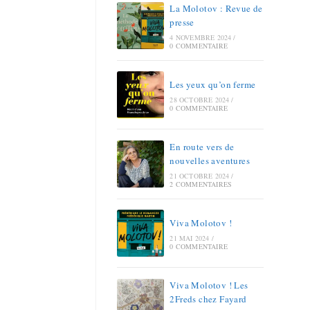
La Molotov : Revue de
presse
4 NOVEMBRE 2024
/
0 COMMENTAIRE
Les yeux qu’on ferme
28 OCTOBRE 2024
/
0 COMMENTAIRE
En route vers de
nouvelles aventures
21 OCTOBRE 2024
/
2 COMMENTAIRES
Viva Molotov !
21 MAI 2024
/
0 COMMENTAIRE
Viva Molotov ! Les
2Freds chez Fayard